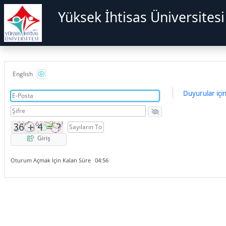
Yüksek İhtisas Üniversitesi
Güvenlik Kodunu Seslendirmek İçin Enter tuşuna basınız
English
Duyurular için 
Giriş
Oturum Açmak İçin Kalan Süre
04:56